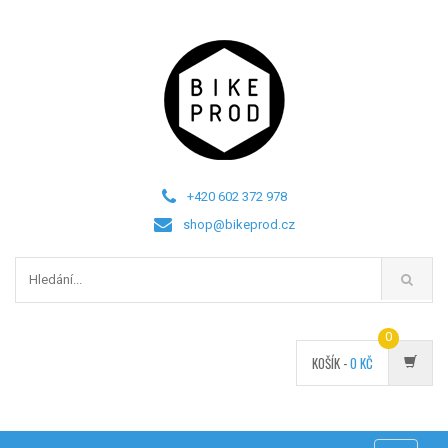
+420 602 372 978
shop@bikeprod.cz
0
KOŠÍK -
0
KČ