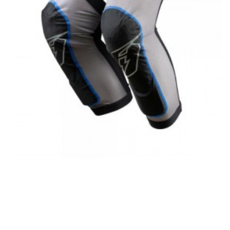
Jitsie Dynamik chrániče kolen KID
1 500 Kč