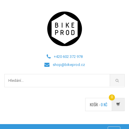
+420 602 372 978
shop@bikeprod.cz
0
KOŠÍK -
0
KČ