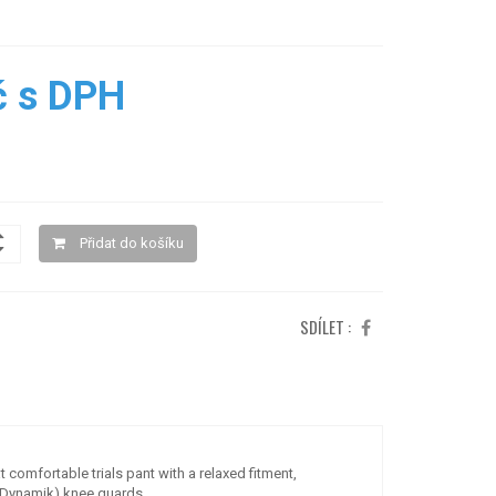
č s DPH
Přidat do košíku
SDÍLET :
t comfortable trials pant with a relaxed fitment,
e Dynamik) knee guards.