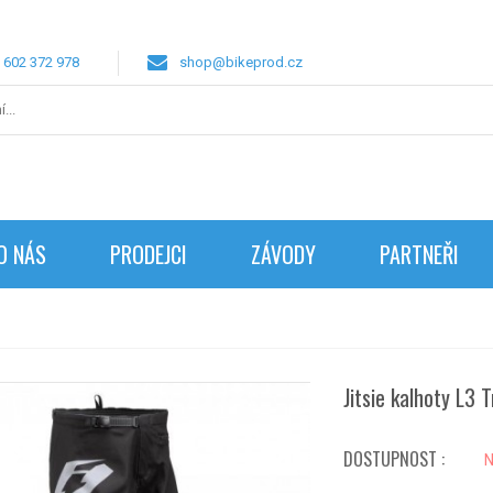
 602 372 978
shop@bikeprod.cz
O NÁS
PRODEJCI
ZÁVODY
PARTNEŘI
Jitsie kalhoty L3 T
DOSTUPNOST :
N