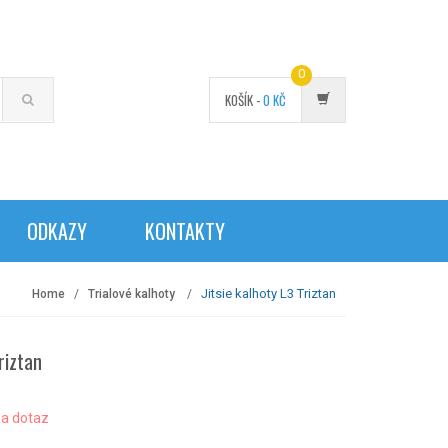
0
KOŠÍK -
0
KČ
ODKAZY
KONTAKTY
Jitsie kalhoty L3 Triztan
Home
Trialové kalhoty
riztan
a dotaz