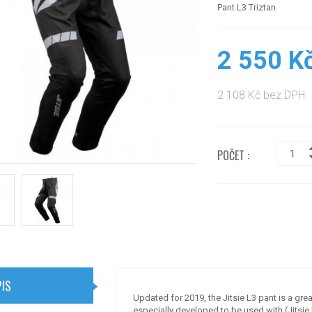
Pant L3 Triztan
2 550 K
2 108 Kč bez DPH
POČET :
IS
Updated for 2019, the Jitsie L3 pant is a grea
especially developed to be used with (Jitsi