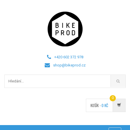
+420 602 372 978
shop@bikeprod.cz
0
KOŠÍK -
0
KČ