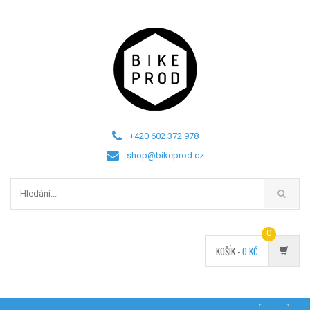
+420 602 372 978
shop@bikeprod.cz
0
KOŠÍK -
0
KČ