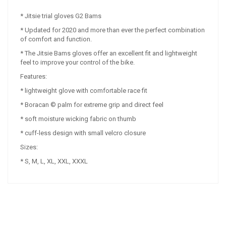
* Jitsie trial gloves G2 Bams
* Updated for 2020 and more than ever the perfect combination
of comfort and function.
* The Jitsie Bams gloves offer an excellent fit and lightweight
feel to improve your control of the bike.
Features:
* lightweight glove with comfortable race fit
* Boracan © palm for extreme grip and direct feel
* soft moisture wicking fabric on thumb
* cuff-less design with small velcro closure
Sizes:
* S, M, L, XL, XXL, XXXL